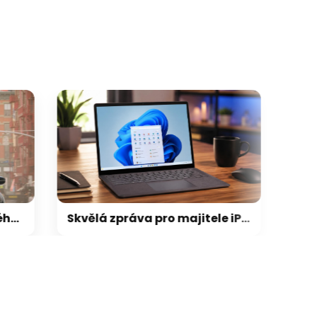
Skvělá zpráva pro majitele iPhonů, kteří používají Windows: univerzální schránka konečně zamíří i na PC