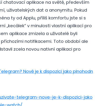
ší chatovací aplikace na světě, především
mí, uživatelských dat a anonymitu. Pokud
éna ty od Applu, příliš komfortu jste si s
í „kecálek“ v minulosti vlastní aplikací pro
em aplikace zmizela a uživatelé byli
 příchozími notifikacemi. Toto období ale
tavil zcela novou nativní aplikaci pro
Telegram? Nově je k dispozici jako plnohodn
zivate-telegram-nove-je-k-dispozici-jako
ple-watch/