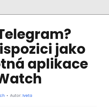
 Telegram?
ispozici jako
tná aplikace
 Watch
ch
•
Autor:
Iveta