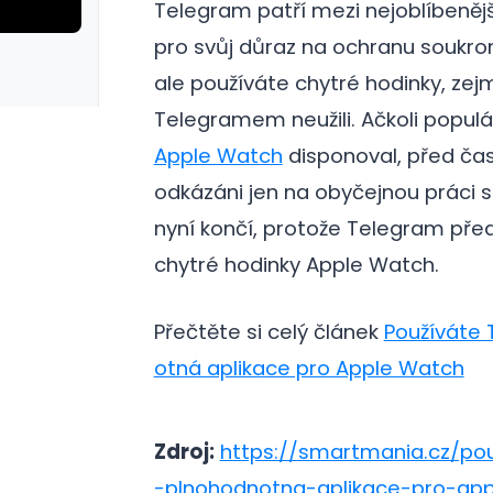
Telegram patří mezi nejoblíbeněj
pro svůj důraz na ochranu soukro
ale používáte chytré hodinky, zejm
Telegramem neužili. Ačkoli populárn
Apple Watch
disponoval, před čas
odkázáni jen na obyčejnou práci s
nyní končí, protože Telegram předs
chytré hodinky Apple Watch.
Přečtěte si celý článek
Používáte 
otná aplikace pro Apple Watch
Zdroj:
https://smartmania.cz/pou
-plnohodnotna-aplikace-pro-ap