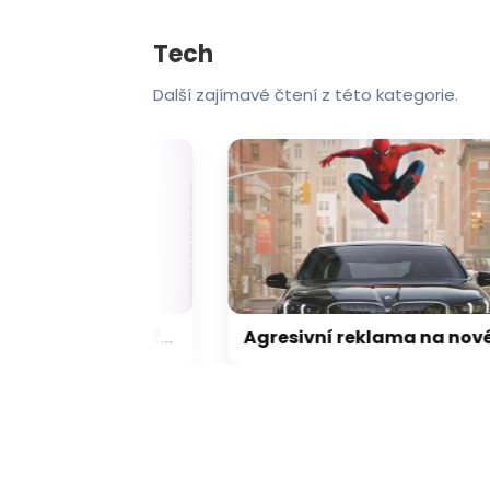
Tech
Další zajímavé čtení z této kategorie.
CMF Clip Pro odhaleny: otevřená sluchátka zaujmou hravým designem a skvělou výdrží
Agresivní reklama na nového Spider-Mana rozčílila majitele BMW, kritice neuniknul ani Samsung