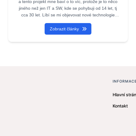
a tento projekt mne baví o to víc, protože je to něco
jiného než jen IT a SW, kde se pohybuji od 14 let, tj
cca 30 let. Líbí se mi objevovat nové technologie
(aspoň pro mne, ale to znamená i pro jiné) a podílet
se o to.
Zobrazit články
Zároveň tím podporuji firmy, které díky tomuto portálu
a dalším, se kterými je propojen (pokud vyjde článek
zde, je automaticky na všech denících měst jako
www.praha1online.cz, www.karlovyvaryonline.cz, na
všech 60-ti ) ukáží mnoha lidem co vlastně existuje.
INFORMAC
Hlavní strán
Kontakt