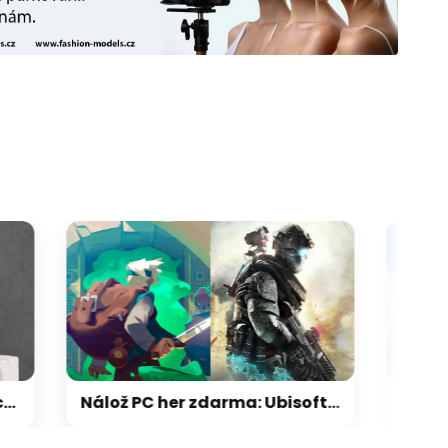
Nálož PC her zdarma: Ubisoft rozdává taktickou střílečku, na Steamu získáte parádní klon Zeldy