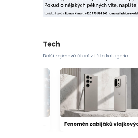
Tech
Další zajímavé čtení z této kategorie.
Netflix odstartoval srpen pořádně zostra! Takové pecky jsme opravdu nečekali
Fenomén zabijáků vlajkových lodí: jak noví hráči dokázali přechytračit mobilní obry