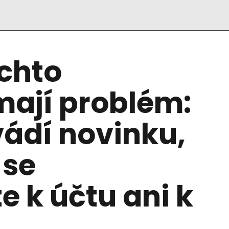
ěchto
mají problém:
ádí novinku,
 se
e k účtu ani k