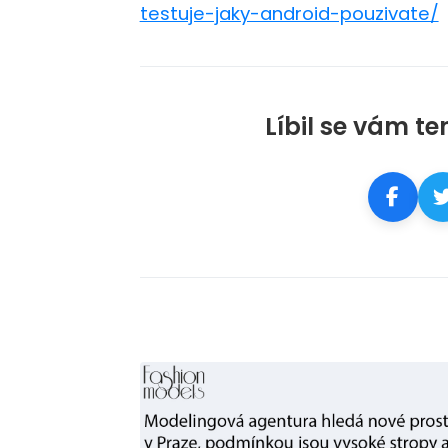
testuje-jaky-android-pouzivate/
Líbil se vám te