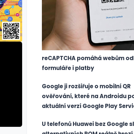
reCAPTCHA pomáhá webům odlišit
formuláře i platby
Google ji rozšiřuje o mobilní QR
ověřování, které na Androidu po
aktuální verzí Google Play Serv
U telefonů Huawei bez Google sl
alternativních ROM reálně hrozí,