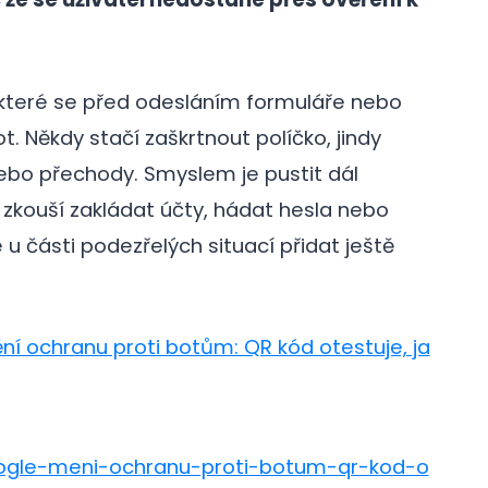
které se před odesláním formuláře nebo
ot. Někdy stačí zaškrtnout políčko, jindy
bo přechody. Smyslem je pustit dál
 zkouší zakládat účty, hádat hesla nebo
u části podezřelých situací přidat ještě
í ochranu proti botům: QR kód otestuje, ja
oogle-meni-ochranu-proti-botum-qr-kod-o