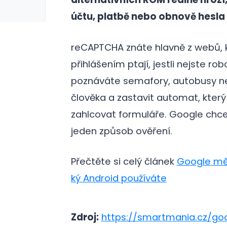
účtu, platbě nebo obnově hesla
reCAPTCHA znáte hlavně z webů, 
přihlášením ptají, jestli nejste rob
poznáváte semafory, autobusy ne
člověka a zastavit automat, který
zahlcovat formuláře. Google chce 
jeden způsob ověření.
Přečtěte si celý článek
Google měn
ký Android používáte
Zdroj:
https://smartmania.cz/g