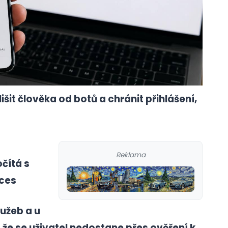
 člověka od botů a chránit přihlášení,
Reklama
čítá s
ices
užeb a u
 že se uživatel nedostane přes ověření k