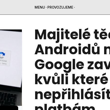
MENU
PROVOZUJEME
Majitelé t
Androidů 
Google zav
kvůli které
nepřihlásít
platbám