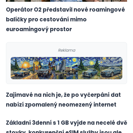
Operátor O2 představil nové roamingové
balíčky pro cestování mimo
euroamingový prostor
Reklama
Zajímavé na nich je, že po vyčerpání dat
nabízí zpomalený neomezený internet
Základní 3denní s 1 GB vyjde na necelé dvě
stovky, konkurenční eSIM služby jsou ale