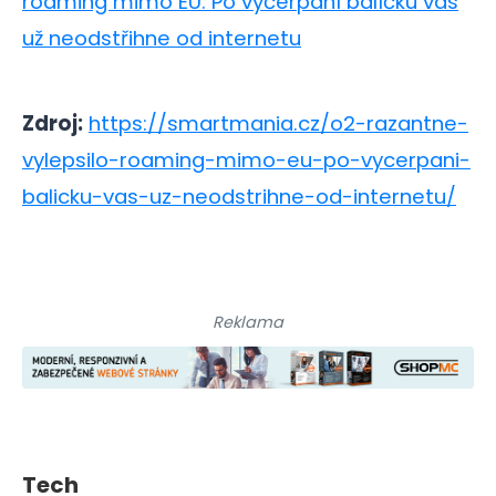
roaming mimo EU. Po vyčerpání balíčku vás
už neodstřihne od internetu
Zdroj:
https://smartmania.cz/o2-razantne-
vylepsilo-roaming-mimo-eu-po-vycerpani-
balicku-vas-uz-neodstrihne-od-internetu/
Reklama
Tech