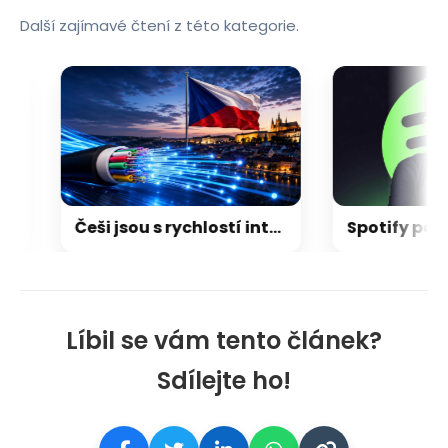
Další zajímavé čtení z této kategorie.
Češi jsou s rychlostí internetu spokojení. Třetina ale netuší, jestli má doma dostupnou optiku
Líbil se vám tento článek?
Sdílejte ho!