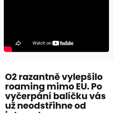
O2 razantně vylepšilo
roaming mimo EU. Po
vyčerpání balíčku vás
už neodstřihne od