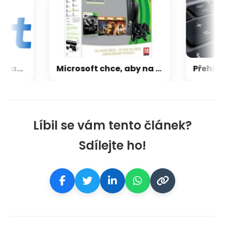
CXMT odmítla požadavky Applu, nenechá si diktovat ceny
Microsoft chce, aby na Xbox Helix běhaly všechny hry, které kdy vyšly pro Xbox
Líbil se vám tento článek?
Sdílejte ho!