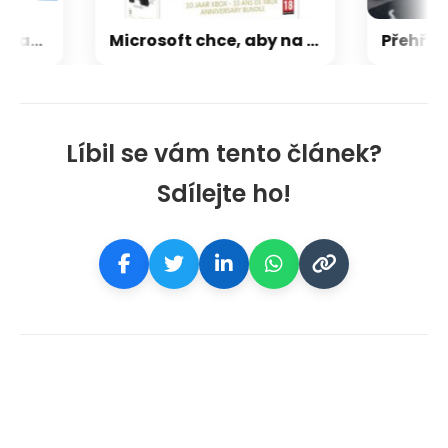
CXMT odmítla požadavky Applu, nenechá si diktovat ceny
Microsoft chce, aby na Xbox Helix běhaly všechny hry, které kdy vyšly pro Xbox
Líbil se vám tento článek?
Sdílejte ho!