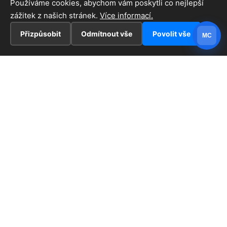
Používáme cookies, abychom vám poskytli co nejlepší
zážitek z našich stránek.
Více informací.
Přizpůsobit
Odmítnout vše
Povolit vše
MC
INFORMACE
Hlavní stránka !