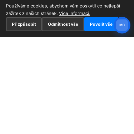
Používáme cookies, abychom vám poskytli co nejlepší
zážitek z našich stránek.
Více informací.
Přizpůsobit
Odmítnout vše
Povolit vše
MC
INFORMACE
Hlavní stránka !