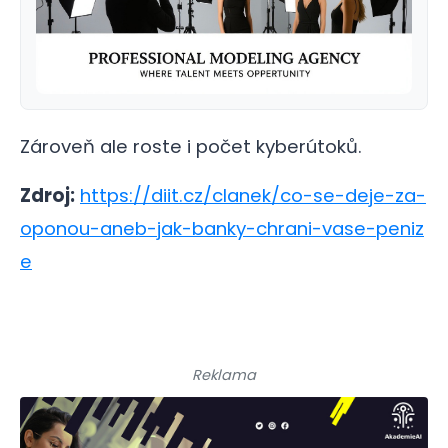
Zároveň ale roste i počet kyberútoků.
Zdroj:
https://diit.cz/clanek/co-se-deje-za-
oponou-aneb-jak-banky-chrani-vase-peniz
e
Reklama