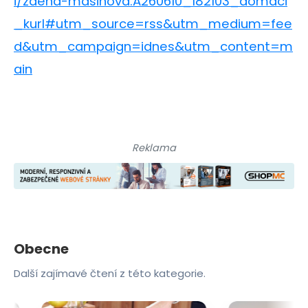
i/zdena-masinova.A260610_182103_domaci
_kurl#utm_source=rss&utm_medium=fee
d&utm_campaign=idnes&utm_content=m
ain
Reklama
Obecne
Další zajímavé čtení z této kategorie.