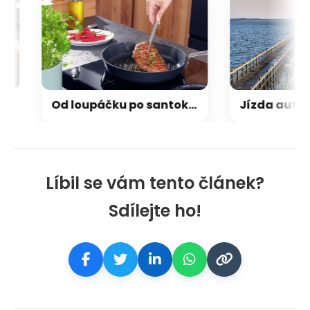
Od loupáčku po santoku. Třicet nožů, které vám zjednoduší život v kuchyni
Líbil se vám tento článek?
Sdílejte ho!