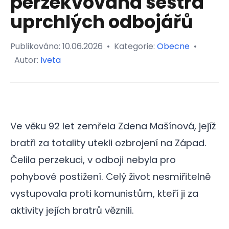
perzekvovaná sestra
uprchlých odbojářů
Publikováno:
10.06.2026
•
Kategorie:
Obecne
•
Autor:
Iveta
Ve věku 92 let zemřela Zdena Mašínová, jejíž
bratři za totality utekli ozbrojení na Západ.
Čelila perzekuci, v odboji nebyla pro
pohybové postižení. Celý život nesmiřitelně
vystupovala proti komunistům, kteří ji za
aktivity jejích bratrů věznili.