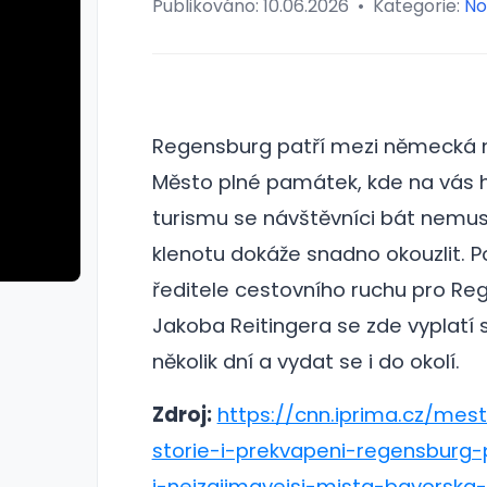
Publikováno:
10.06.2026
•
Kategorie:
No
Regensburg patří mezi německá mě
Město plné památek, kde na vás 
turismu se návštěvníci bát nemu
klenotu dokáže snadno okouzlit.
P
ředitele cestovního ruchu pro Re
Jakoba Reitingera se zde vyplatí s
několik dní a vydat se i do okolí.
Zdroj:
https://cnn.iprima.cz/mest
storie-i-prekvapeni-regensburg-
i-nejzajimavejsi-mista-bavorska