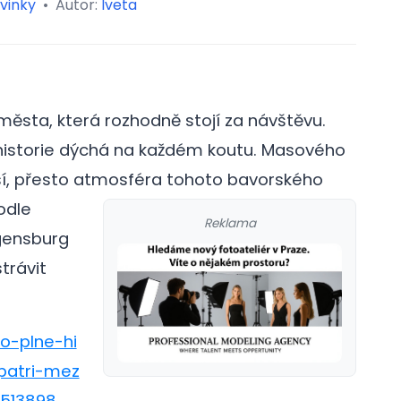
vinky
•
Autor:
Iveta
sta, která rozhodně stojí za návštěvu.
historie dýchá na každém koutu. Masového
sí, přesto atmosféra tohoto bavorského
odle
Reklama
gensburg
trávit
o-plne-hi
patri-mez
-513898