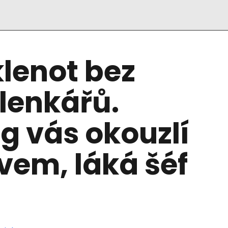
lenot bez
lenkářů.
g vás okouzlí
pivem, láká šéf