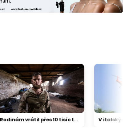
Rodinám vrátil přes 10 tisíc těl, Ukrajinců i Rusů. „Sběratel kostí“ sám padl v bojích