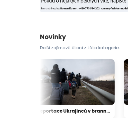
Novinky
Další zajímavé čtení z této kategorie.
Na hraně propasti: Cestující s podezřením na ebolu zemřel na lodi mířící do 17milionového města
Deportace Ukrajinců v branném věku? Dáme jim šanci bojovat za vlast, plánuje polská opozice