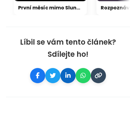
První měsíc mimo Sluneční soustavu: Vědci možná objevili výjimečný systém
Líbil se vám tento článek?
Sdílejte ho!