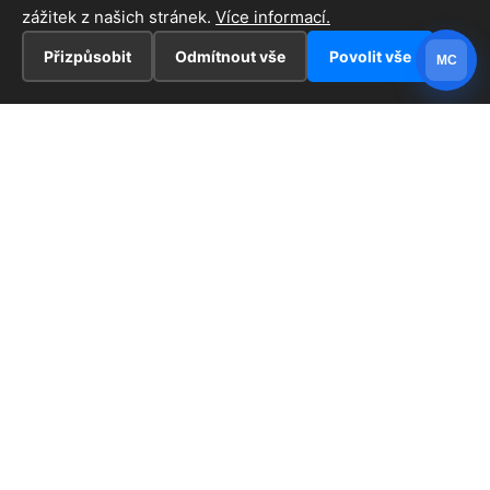
zážitek z našich stránek.
Více informací.
Přizpůsobit
Odmítnout vše
Povolit vše
MC
INFORMACE
Hlavní stránka !
ZAJÍMAVOSTI