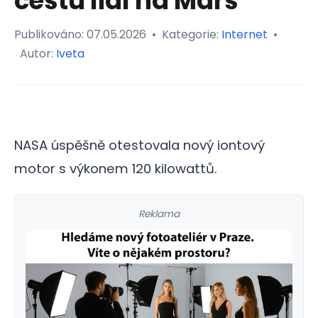
cestu lidí na Mars
Publikováno:
07.05.2026
•
Kategorie:
Internet
•
Autor:
Iveta
NASA úspěšně otestovala nový iontový
motor s výkonem 120 kilowattů.
Reklama