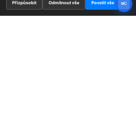
Přizpůsobit
Odmítnout vše
Povolit vše
MC
INFORMACE
Hlavní stránka !
ZAJÍMAVOSTI
Kontakt
Redaktoři