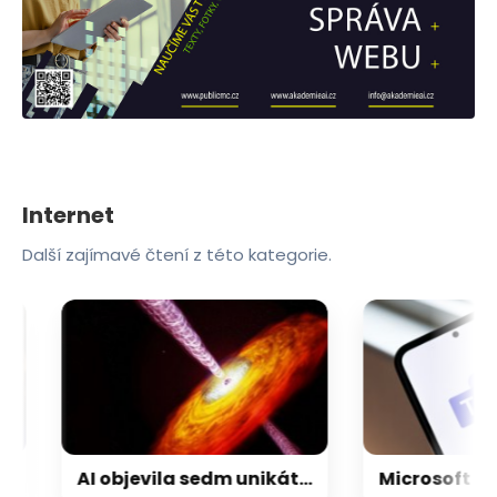
Internet
Další zajímavé čtení z této kategorie.
AI objevila sedm unikátních vesmírných těles, která mohou vyřešit dlouhou záhadu