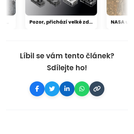
Nikdy nebylo tak zle, aby nemohlo být hůř: Po RAM, SSD a GPU teď přichází zdražování základních desek
Pozor, přichází velké zdražování grafických karet pro hráče: Ceny stoupají až o 30–40 %
Líbil se vám tento článek?
Sdílejte ho!